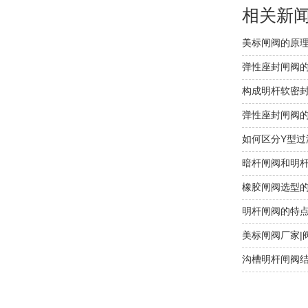
相关新
美标闸阀的原
弹性座封闸阀
构成明杆软密
弹性座封闸阀
如何区分Y型过
暗杆闸阀和明
橡胶闸阀选型
明杆闸阀的特
美标闸阀厂家|
沟槽明杆闸阀