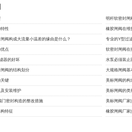
闻
理
明杆软密封闸
的特性
橡胶闸阀在维
封闸阀构成大流量小温差的缘由是什么？
专业的Y型过
的优点
软密封闸阀在
滤器的好坏
水泵必须装止
杆闸阀的结构划分
大规格闸阀基
的关键
美标闸阀的构
点及安装维护
美标闸阀的类
阀门密封构造的整改措施
美标闸阀厂家
结构特征
橡胶闸阀厂家