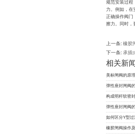
规范安装过程
力。例如，在
正确操作阀门
擦力。同时，
上一条:
橡胶
下一条:
承插
相关新
美标闸阀的原
弹性座封闸阀
构成明杆软密
弹性座封闸阀
如何区分Y型过
橡胶闸阀操作