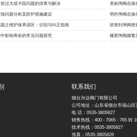
力矩过大或卡阻问题的排查与解决
美标闸阀在操
腐蚀问题分析及防护措施建议
明杆闸阀在操
问题之维护保养误区：识别与纠正指南
软密封闸阀密
用中影响寿命的常见问题探究
橡胶闸阀频繁
别
联系我们
烟台兴达阀门有限公司
公司地址：山东省烟台市福山区
电 话：0535-3805827
销售热线：400 - 7065 - 765 转 1
技术热线：0535-3805827
传真：0535-3805828