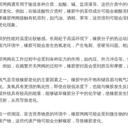
胶闸阀通常用于输送各种介质，如酸、碱、盐溶液等。这些介质中的
胶老化。例如，在输送酸性介质时，橡胶中的某些成分可能会被酸溶
果橡胶闸阀接触有机溶剂，如汽油、酒精、苯等，这些溶剂可能会溶
老化现象。
胶的性能对温度比较敏感。长期处于高温环境下，橡胶分子的热运动
蒸汽环境中，橡胶可能会发生热氧老化，产生龟裂、变硬等问题。相
。
胶闸阀在工作过程中会受到各种应力的作用，如内压、外力冲击等。
。例如，在频繁开关闸阀的过程中，橡胶密封面会受到挤压和摩擦，
氧气是导致橡胶老化的主要因素之一。橡胶中的不饱和键容易与氧气
化。臭氧具有更强的氧化性，即使在较低浓度下，也能与橡胶发生反
紫外线具有较高的能量，能够破坏橡胶分子中的化学键，使橡胶发生
照射，从而导致老化。
在一些潮湿、富含营养物质的环境中，橡胶闸阀可能会受到微生物的
谢产物，这些代谢产物可能会分解橡胶，导致橡胶老化。