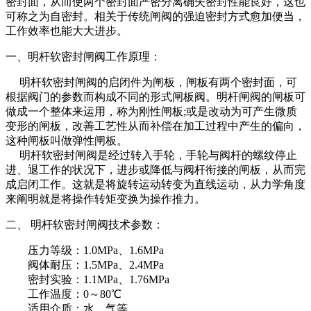
密封面，从而使两个密封面严密分离确失密封性能良好，这也
可称之为自密封。相关于传统闸阀的强迫密封方式愈加便当，
工作效率也能大大进步。
一、明杆软密封闸阀工作原理：
明杆软密封闸阀的启闭件为闸板，闸板有两个密封面，可
根据阀门的参数而构成不同的形式闸板阀。明杆闸阀的闸板可
做成一个整体来运用，称为刚性闸板;或是改动为可产生微质
变形的闸板，改善工艺性从而补偿在加工过程中产生的偏向，
这种闸板叫做弹性闸板。
明杆软密封闸阀是经过转入手轮，手轮与阀杆的螺纹停止
进、退工作的状况下，进步或降低与阀杆衔接的闸板，从而完
成启闭工作。这就是将旋转运动转变为直线运动，从力学角度
来阐明就是将操作转矩变换为操作推力。
二、 明杆软密封闸阀技术参数：
压力等级：1.0MPa、1.6MPa
阀体耐压：1.5MPa、2.4MPa
密封实验：1.1MPa、1.76MPa
工作温度：0～80℃
适用介质：水、气等