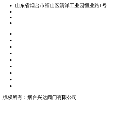
山东省烟台市福山区清洋工业园恒业路1号
13853524318
xingdavalve@163.com
http://m.ytfamen.com.cn/
首页
关于我们
公司产品
新闻
行业知识
联系我们
留言板
站点地图
站点地图
版权所有：烟台兴达阀门有限公司