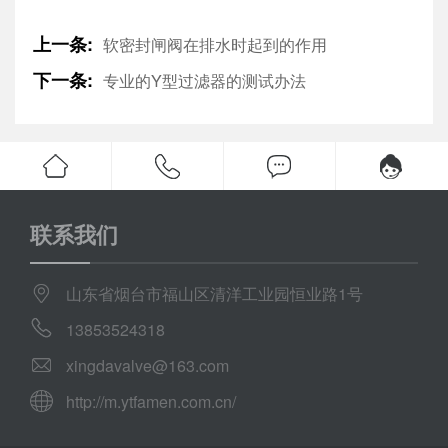
上一条:
软密封闸阀在排水时起到的作用
下一条:
专业的Y型过滤器的测试办法
联系我们
山东省烟台市福山区清洋工业园恒业路1号
13853524318
xingdavalve@163.com
http://m.ytfamen.com.cn/